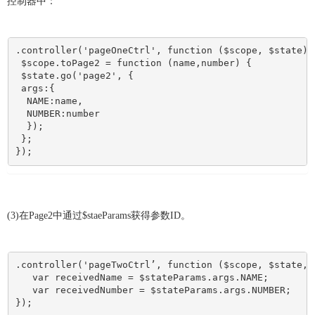
控制器中：
.controller('pageOneCtrl', function ($scope, $state) {
 $scope.toPage2 = function (name,number) { 

 $state.go('page2', {

 args:{

  NAME:name,

  NUMBER:number

  }); 

 }; 

});
(3)
在
Page2
中通过$staeParams获得参数ID。
.controller('pageTwoCtrl’, function ($scope, $state, $
   var receivedName = $stateParams.args.NAME;

   var receivedNumber = $stateParams.args.NUMBER;

});