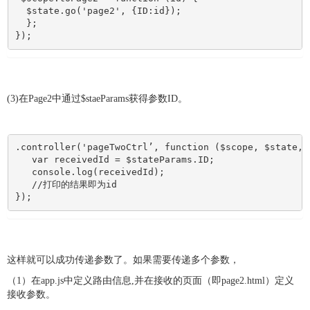
  $state.go('page2', {ID:id}); 

  }; 

});
(3)
在
Page2
中通过$staeParams获得参数ID。
.controller('pageTwoCtrl’, function ($scope, $state, $
   var receivedId = $stateParams.ID;

   console.log(receivedId);

   //打印的结果即为id

});
这样就可以成功传递参数了。如果需要传递多个参数，
（1）在app.js中定义路由信息,并在接收的页面（即page2.html）定义
接收参数。