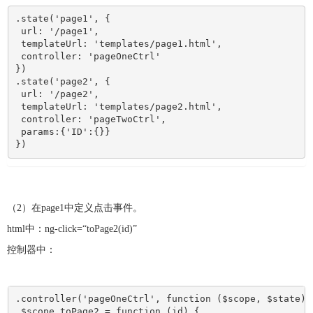
.state('page1', { 

 url: '/page1', 

 templateUrl: 'templates/page1.html', 

 controller: 'pageOneCtrl' 

}) 

.state('page2', { 

 url: '/page2',

 templateUrl: 'templates/page2.html',

 controller: 'pageTwoCtrl',

 params:{'ID':{}}

})
（2）在page1中定义点击事件。
html中：ng-click=“toPage2(id)”
控制器中：
.controller('pageOneCtrl', function ($scope, $state) {
 $scope.toPage2 = function (id) { 
