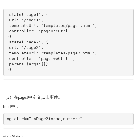
.state('page1', { 

 url: '/page1', 

 templateUrl: 'templates/page1.html', 

 controller: 'pageOneCtrl' 

}) 

.state('page2', { 

 url: '/page2',

 templateUrl: 'templates/page2.html',

 controller: 'pageTwoCtrl' ,

 params:{args:{}}

})
（2）在page1中定义点击事件。
html中：
ng-click=“toPage2(name,number)”